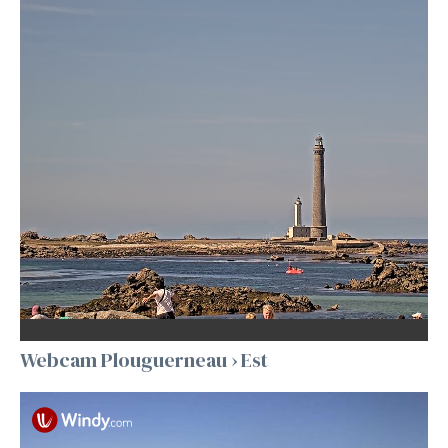
Webcam Plouguerneau › Est