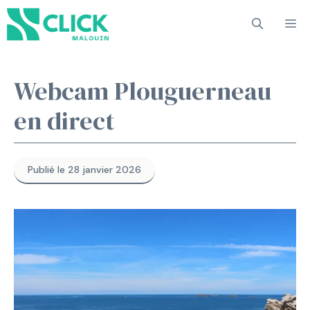
Aller
M
au
contenu
Webcam Plouguerneau
en direct
Publié le 28 janvier 2026