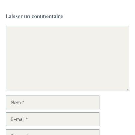
Laisser un commentaire
Commentaire
Nom
E-
mail
Site