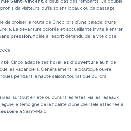
 rue Saint-Vincent
, à deux pas des remparts. Ce double
profils de visiteurs, qu’ils soient locaux ou de passage.
le de croiser la route de Cinco lors d’une balade, d’une
elle. La devanture colorée et accueillante invite à entrer
sans pression
, fidèle à l’esprit détendu de la ville close.
accès
enté
, Cinco adapte ses
horaires d’ouverture
au fil de
ts que les vacanciers. Généralement, la boutique ouvre
endues pendant la haute saison touristique ou lors
lisés, surtout en été ou durant les fêtes, via les réseaux
régulière témoigne de la fidélité d’une clientèle attachée à
cessoire
à Saint-Malo.