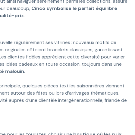
t ainsi naviguer sereinement parmi les collections, assuré
Pour beaucoup,
Cinco symbolise le parfait équilibre
alité-prix
.
velle régulièrement ses vitrines : nouveaux motifs de
es originales côtoient bracelets classiques, garantissant
s clientes fidèles apprécient cette diversité pour varier
 des idées cadeaux en toute occasion, toujours dans une
é malouin
.
 principale, quelques pièces textiles saisonnières viennent
ment autour des fêtes ou lors d’arrivages thématiques.
ité auprès d’une clientèle intergénérationnelle, friande de
 pour les touristes, choisir une
boutique où les prix