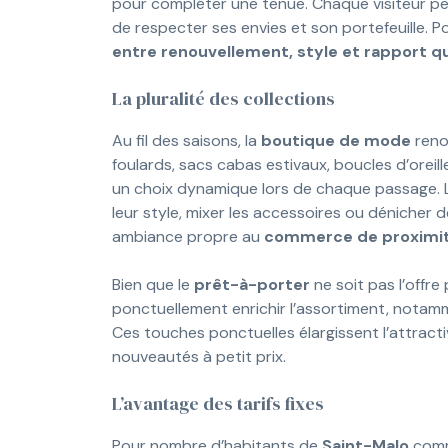
pour compléter une tenue. Chaque visiteur peu
de respecter ses envies et son portefeuille. 
entre renouvellement, style et rapport qu
La pluralité des collections
Au fil des saisons, la
boutique de mode
renou
foulards, sacs cabas estivaux, boucles d’oreill
un choix dynamique lors de chaque passage. Le
leur style, mixer les accessoires ou dénicher
ambiance propre au
commerce de proximit
Bien que le
prêt-à-porter
ne soit pas l’offre
ponctuellement enrichir l’assortiment, notam
Ces touches ponctuelles élargissent l’attractiv
nouveautés à petit prix.
L’avantage des tarifs fixes
Pour nombre d’habitants de
Saint-Malo
comme