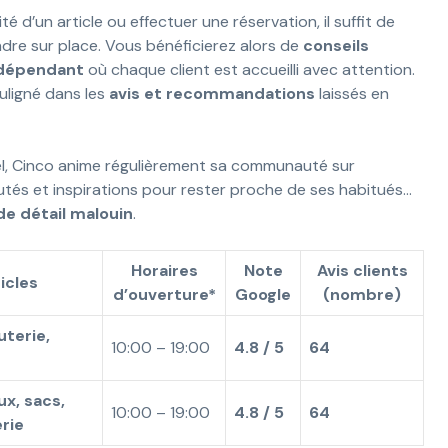
té d’un article ou effectuer une réservation, il suffit de
dre sur place. Vous bénéficierez alors de
conseils
dépendant
où chaque client est accueilli avec attention.
ligné dans les
avis et recommandations
laissés en
nel, Cinco anime régulièrement sa communauté sur
tés et inspirations pour rester proche de ses habitués…
 détail malouin
.
Horaires
Note
Avis clients
icles
d’ouverture*
Google
(nombre)
uterie,
10:00 – 19:00
4.8 / 5
64
ux, sacs,
10:00 – 19:00
4.8 / 5
64
rie